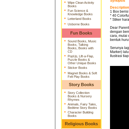
Synopsis
*
Wipe Clean Activity
Books
Description
*
Fun Science &
1 Box berisi
Knowledge Books
* 40 Colorfu
*
Letterland Books
* Stiker har
*
Usborne Books
Dear Parent
dengan berm
Fun Books
cara, mulai
bentuk huru
*
Sound Books, Music
Books, Talking
Serunya lagi
Books, Books with
CD
Marker) lal
Ilustrasi ti
*
PopUp, Lift-a-Flap,
Puzzle Books &
Other Unique Books
*
Sticker Books
*
Magnet Books & Soft
Felt Play Books
Story Books
*
Story Collection
Books & Nursery
Rhymes
*
Animals, Fairy Tales,
Bedtime Story Books
*
Character Building
Books
Religious Books