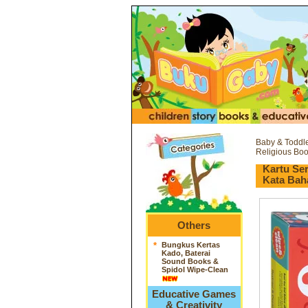
Baby & Toddl
Religious Bo
Kartu Se
Kata Bah
Others
*
Bungkus Kertas
Kado, Baterai
Sound Books &
Spidol Wipe-Clean
Educative Games
& Creativity