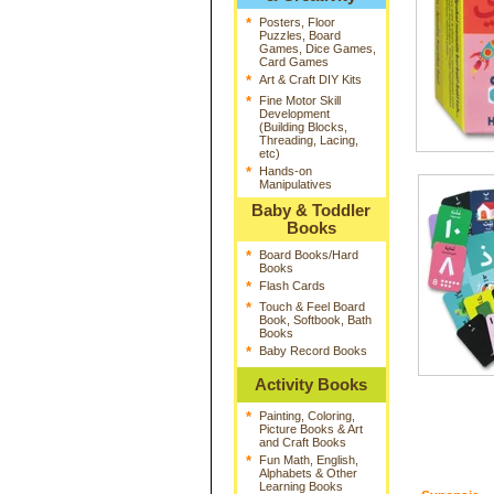
*
Posters, Floor
Puzzles, Board
Games, Dice Games,
Card Games
*
Art & Craft DIY Kits
*
Fine Motor Skill
Development
(Building Blocks,
Threading, Lacing,
etc)
*
Hands-on
Manipulatives
Baby & Toddler
Books
*
Board Books/Hard
Books
*
Flash Cards
*
Touch & Feel Board
Book, Softbook, Bath
Books
*
Baby Record Books
Activity Books
*
Painting, Coloring,
Picture Books & Art
and Craft Books
*
Fun Math, English,
Alphabets & Other
Learning Books