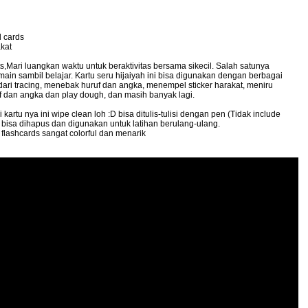
l cards
akat
s,Mari luangkan waktu untuk beraktivitas bersama sikecil. Salah satunya
ain sambil belajar. Kartu seru hijaiyah ini bisa digunakan dengan berbagai
 dari tracing, menebak huruf dan angka, menempel sticker harakat, meniru
f dan angka dan play dough, dan masih banyak lagi.
 kartu nya ini wipe clean loh :D bisa ditulis-tulisi dengan pen (Tidak include
u bisa dihapus dan digunakan untuk latihan berulang-ulang.
ap flashcards sangat colorful dan menarik