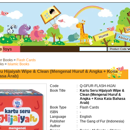
er Books
>
Flash Cards
oks
>
Islamic Books
ru Hijaiyah Wipe & Clean (Mengenal Huruf & Angka + Kosa
asa Arab)
Code
:
Q-GFUR-FLASH-HIJAI
Book Title
:
Kartu Seru Hijaiyah Wipe &
Clean (Mengenal Huruf &
Angka + Kosa Kata Bahasa
Arab)
Book Type
:
Flash Cards
ISBN
:
-
Language
:
English
Publisher
:
The Gang of Fur (Indonesia)
Author
: