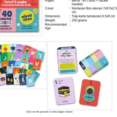
Pages
:
Berisi : 40 Cards + Sticker
harakat
Cover
:
Kemasan Box ukuran 7x9.5x2.5
cm
Dimension
:
Tiap kartu berukuran 6.5x9 cm
Weight
:
200 grams
Recommended
:
Age
Click on the pictures to view larger version