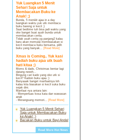
Yuk Luangkan 5 Menit
Sehari Saja untuk
Membacakan Buku ke
Anak! ;)
Bunda, 5 meniiiit ajaa in a day
luangkan waktu yuk utk membaca
buku bareng si kecil ;)
Saat bedtime tuh bisa jadi waktu yang
oke banget buat ayah bunda untuk
membacakan cerita.
Tidak usah cerita yg panjang2 kalau
baru akan memulai membiasakan si
kecil membaca buku bersama, pilih
buku yang banyak...
[Read More]
Xmas is Coming.. Yuk kasi
hadiah buku ajaa utk buah
hati kitaa ;)
Moms & dads, Christmas bentar lagi
datang neeeh...
Bingung cari kado yang oke utk si
kecil? Kadoin buku ajaa ;)
Banyaaak banget manfaatnya loh
kalau kita biasakan si kecil suka buku
sejak dini.
Manfaat nya antara lain:
- Memperluas kosa kata dan wawasan
anak
- Merangsang memori...
[Read More]
Yuk Luangkan 5 Menit Sehari
Saja untuk Membacakan Buku
ke Anak! ;)
Bacakan Buku untuk Bayi Anda!
Read More Hot News